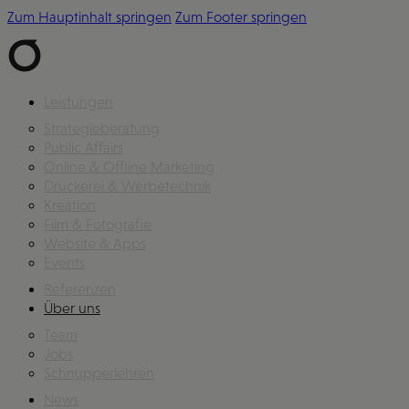
Zum Hauptinhalt springen
Zum Footer springen
Leistungen
Strategieberatung
Public Affairs
Online & Offline Marketing
Druckerei & Werbetechnik
Kreation
Film & Fotografie
Website & Apps
Events
Referenzen
Über uns
Team
Jobs
Schnupperlehren
News