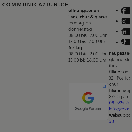
öffnungszeiten
ilanz, chur & glarus
montag bis
donnerstag
08.00 bis 12.00 Uhr
13.00 bis 17.00 Uhr
freitag
hauptstand
08.00 bis 12.00 Uhr
glennerstra
13.00 bis 16.00 Uhr
ilanz
filiale
somm
32 · Postfac
chur
filiale
haupt
8750 glarus
081 925 27 
info@comm
websuppor
50