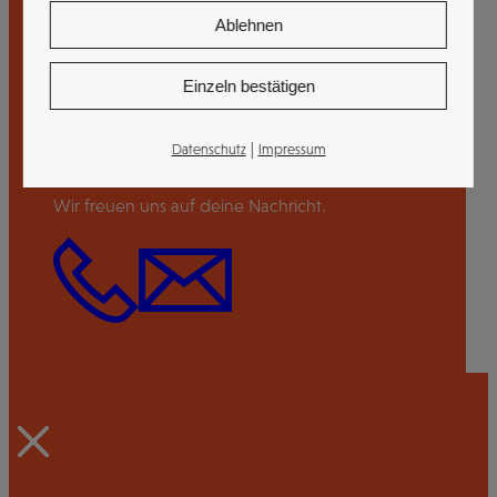
Ablehnen
Interesse?
Einzeln bestätigen
Worauf wartest du noch?
|
Datenschutz
Impressum
Wir freuen uns auf deine Nachricht.