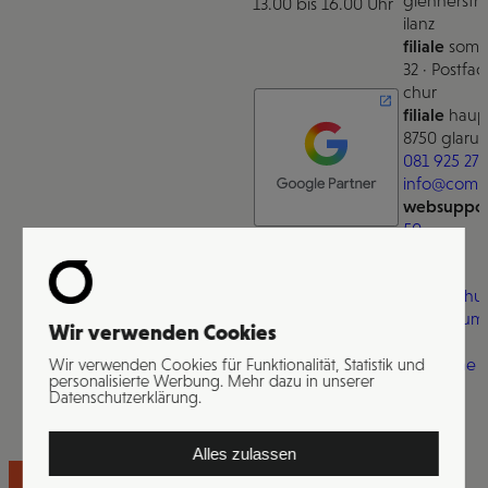
glennerstra
13.00 bis 16.00 Uhr
ilanz
filiale
somm
32 · Postfac
chur
filiale
haupt
8750 glarus
081 925 27 
info@comm
websuppor
50
Datenschut
Impressum
Wir verwenden Cookies
KI
Wir verwenden Cookies für Funktionalität, Statistik und
Magazine
personalisierte Werbung. Mehr dazu in unserer
Datenschutzerklärung.
Alles zulassen