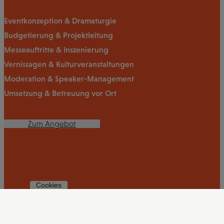
Eventkonzeption & Dramaturgie
Budgetierung & Projektleitung
Messeauftritte & Inszenierung
Vernissagen & Kulturveranstaltungen
Moderation & Speaker-Management
Umsetzung & Betreuung vor Ort
Zum Angebot
Cookies