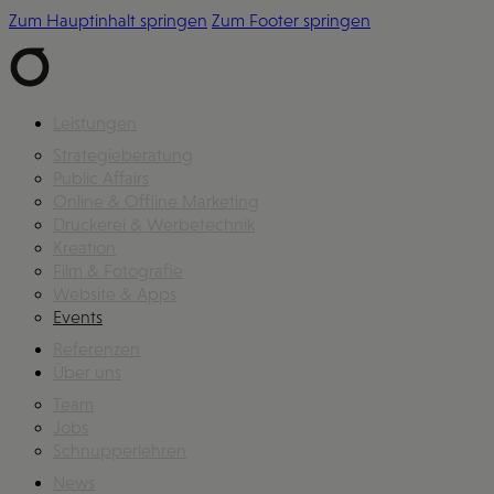
Zum Hauptinhalt springen
Zum Footer springen
Leistungen
Strategieberatung
Public Affairs
Online & Offline Marketing
Druckerei & Werbetechnik
Kreation
Film & Fotografie
Website & Apps
Events
Referenzen
Über uns
Team
Jobs
Schnupperlehren
News