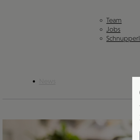
Team
Jobs
Schnupper
News