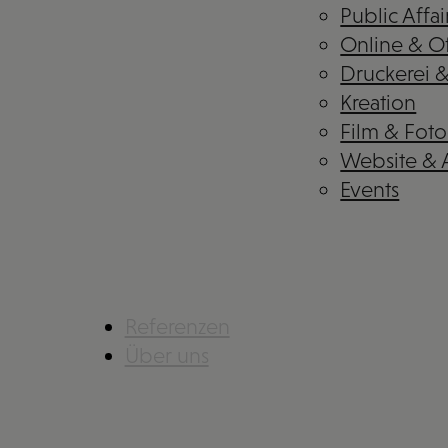
Public Affai
Online & Of
Druckerei 
Kreation
Film & Foto
Website &
Events
Referenzen
Über uns