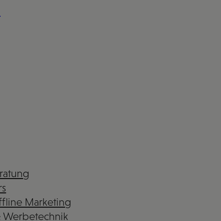
n
eratung
rs
fline Marketing
& Werbetechnik