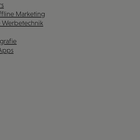
rs
fline Marketing
& Werbetechnik
grafie
 Apps