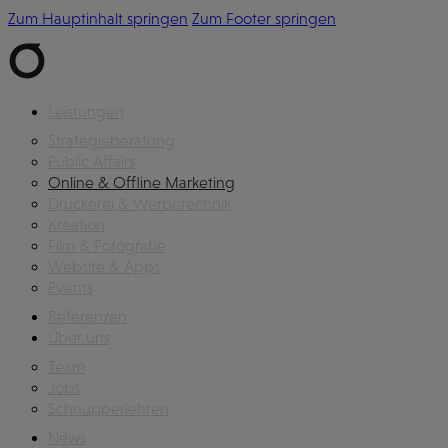
Zum Hauptinhalt springen
Zum Footer springen
Leistungen
Strategieberatung
Public Affairs
Online & Offline Marketing
Druckerei & Werbetechnik
Kreation
Film & Fotografie
Website & Apps
Events
Referenzen
Über uns
Team
Jobs
Schnupperlehren
News