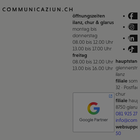
öffnungszeiten
ilanz, chur & glarus
montag bis
donnerstag
08.00 bis 12.00 Uhr
13.00 bis 17.00 Uhr
freitag
hauptstand
08.00 bis 12.00 Uhr
glennerstra
13.00 bis 16.00 Uhr
ilanz
filiale
somm
32 · Postfac
chur
filiale
haupt
8750 glarus
081 925 27 
info@comm
websuppor
50