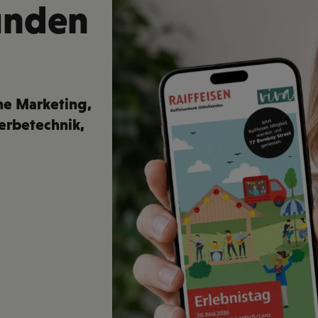
bünden
ine Marketing
,
erbetechnik
,