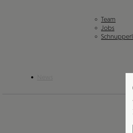
Team
Jobs
Schnupper
News