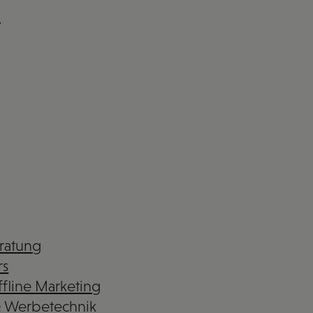
n
eratung
rs
fline Marketing
& Werbetechnik