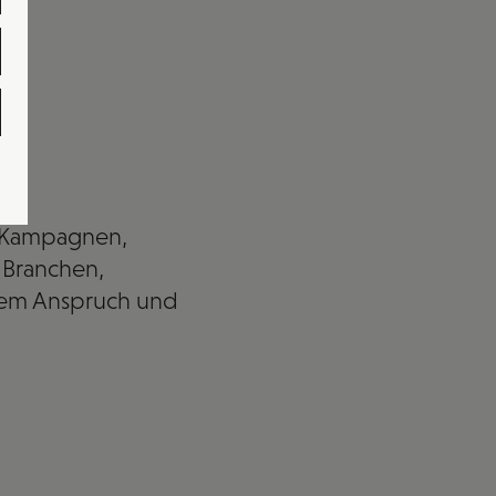
r Kampagnen,
 Branchen,
larem Anspruch und