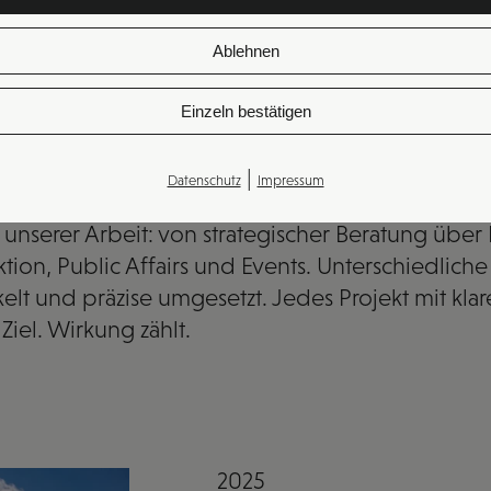
Ablehnen
ferenzen
Einzeln bestätigen
|
Datenschutz
Impressum
 unserer Arbeit: von strategischer Beratung übe
ion, Public Affairs und Events. Unterschiedliche
kelt und präzise umgesetzt. Jedes Projekt mit k
Ziel. Wirkung zählt.
2025