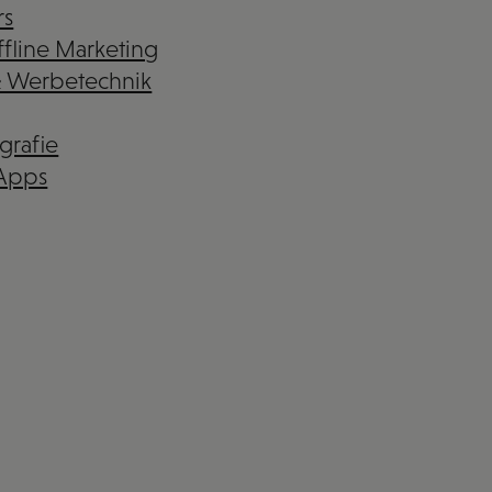
rs
fline Marketing
& Werbetechnik
grafie
 Apps