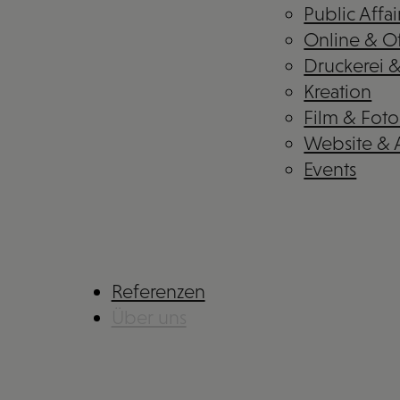
Public Affai
Online & Of
Druckerei 
Kreation
Film & Foto
Website &
Events
Referenzen
Über uns