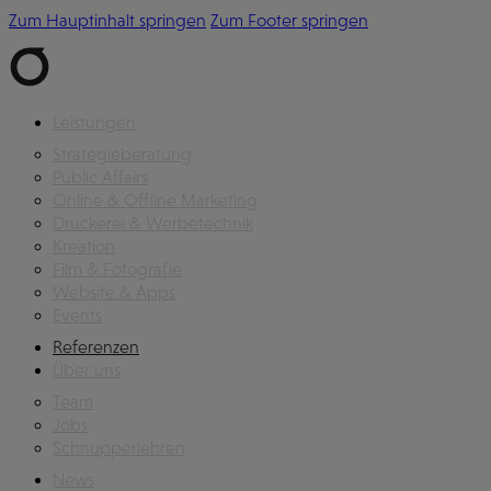
Zum Hauptinhalt springen
Zum Footer springen
Leistungen
Strategieberatung
Public Affairs
Online & Offline Marketing
Druckerei & Werbetechnik
Kreation
Film & Fotografie
Website & Apps
Events
Referenzen
Über uns
Team
Jobs
Schnupperlehren
News