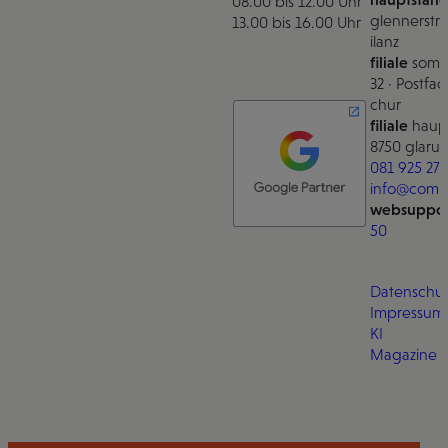
08.00 bis 12.00 Uhr
glennerstra
13.00 bis 16.00 Uhr
ilanz
filiale
somm
32 · Postfac
chur
filiale
haupt
8750 glarus
081 925 27 
info@comm
websuppor
50
Datenschut
Impressum
KI
Magazine