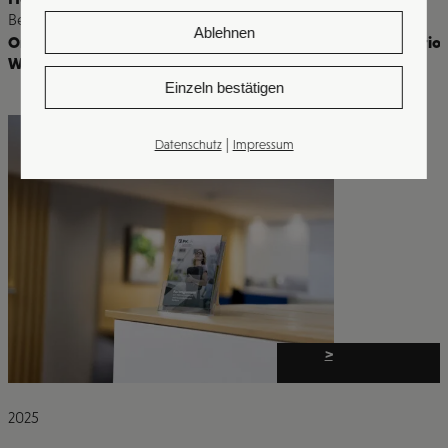
Bereiche
Ablehnen
Online & Offline Marketing
,
Druckerei & Werbetechnik
,
Kreatio
Website & Apps
Einzeln bestätigen
|
Datenschutz
Impressum
>
2025