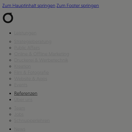
Zum Hauptinhalt springen
Zum Footer springen
Leistungen
Strategieberatung
Public Affairs
Online & Offline Marketing
Druckerei & Werbetechnik
Kreation
Film & Fotografie
Website & Apps
Events
Referenzen
Über uns
Team
Jobs
Schnupperlehren
News