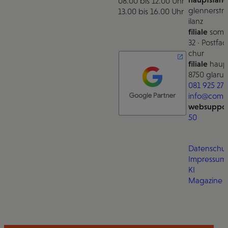
08.00 bis 12.00 Uhr
glennerstra
13.00 bis 16.00 Uhr
ilanz
filiale
somm
32 · Postfac
chur
filiale
haupt
8750 glarus
081 925 27 
info@comm
websuppor
50
Datenschut
Impressum
KI
Magazine