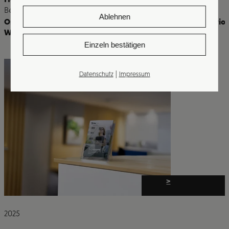
Bereiche
Ablehnen
Online & Offline Marketing
,
Druckerei & Werbetechnik
,
Kreatio
Website & Apps
Einzeln bestätigen
|
Datenschutz
Impressum
>
2025