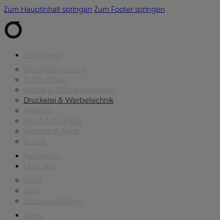
Zum Hauptinhalt springen
Zum Footer springen
Leistungen
Strategieberatung
Public Affairs
Online & Offline Marketing
Druckerei & Werbetechnik
Kreation
Film & Fotografie
Website & Apps
Events
Referenzen
Über uns
Team
Jobs
Schnupperlehren
News