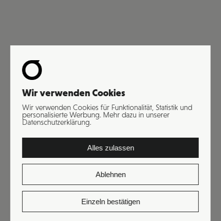
Online & Offline Marketing, Druckerei & Werbetechnik,
Kreation, Film & Fotografie
Wir verwenden Cookies
Wir verwenden Cookies für Funktionalität, Statistik und
personalisierte Werbung. Mehr dazu in unserer
Datenschutzerklärung.
Alles zulassen
Online & Offline Marketing, Druckerei & Werbetechnik,
Ablehnen
Kreation, Website & Apps
Einzeln bestätigen