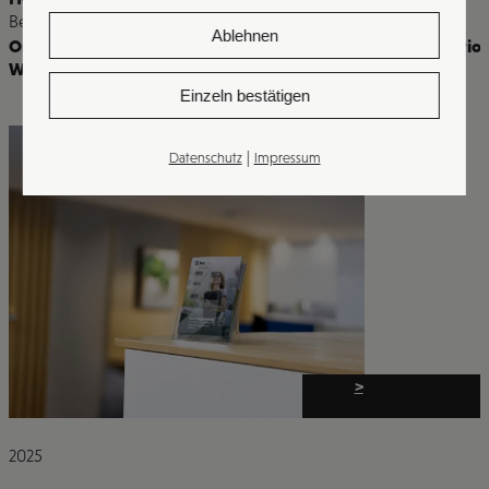
Bereiche
Ablehnen
Online & Offline Marketing
,
Druckerei & Werbetechnik
,
Kreatio
Website & Apps
Einzeln bestätigen
|
Datenschutz
Impressum
>
2025