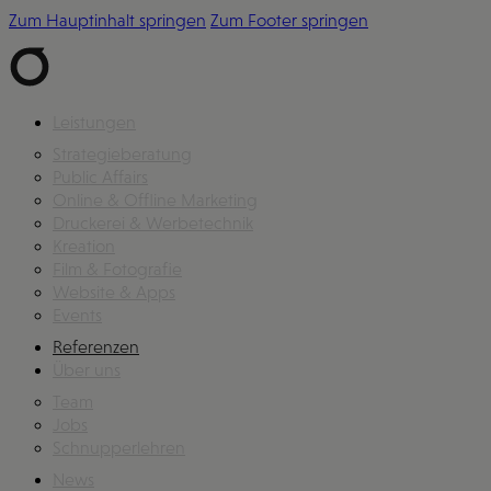
Zum Hauptinhalt springen
Zum Footer springen
Leistungen
Strategieberatung
Public Affairs
Online & Offline Marketing
Druckerei & Werbetechnik
Kreation
Film & Fotografie
Website & Apps
Events
Referenzen
Über uns
Team
Jobs
Schnupperlehren
News