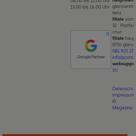
08.00 bis 12.00 Uhr
glennerstra
13.00 bis 16.00 Uhr
ilanz
filiale
somm
32 · Postfac
chur
filiale
haupt
8750 glarus
081 925 27 
info@comm
websuppor
50
Datenschut
Impressum
KI
Magazine