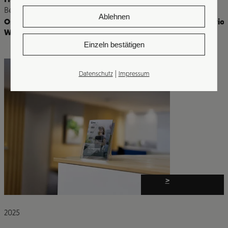
Bereiche
Ablehnen
Online & Offline Marketing
,
Druckerei & Werbetechnik
,
Kreatio
Website & Apps
Einzeln bestätigen
|
Datenschutz
Impressum
>
2025