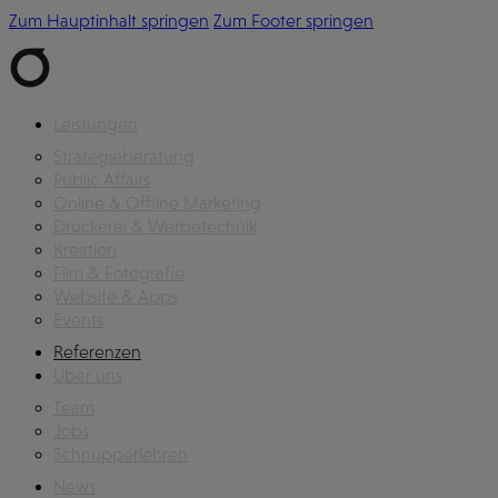
Zum Hauptinhalt springen
Zum Footer springen
Leistungen
Strategieberatung
Public Affairs
Online & Offline Marketing
Druckerei & Werbetechnik
Kreation
Film & Fotografie
Website & Apps
Events
Referenzen
Über uns
Team
Jobs
Schnupperlehren
News