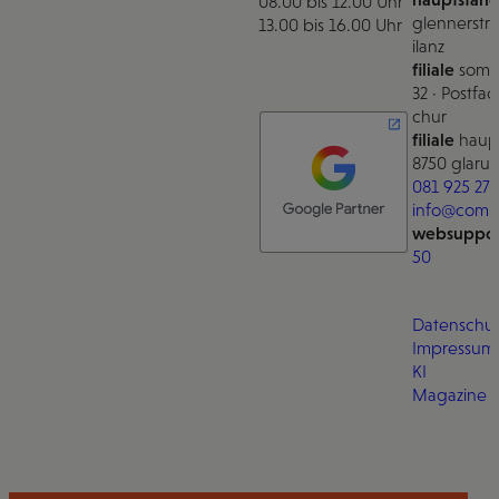
08.00 bis 12.00 Uhr
glennerstra
13.00 bis 16.00 Uhr
ilanz
filiale
somm
32 · Postfac
chur
filiale
haupt
8750 glarus
081 925 27 
info@comm
websuppor
50
Datenschut
Impressum
KI
Magazine